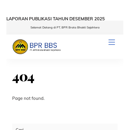
LAPORAN PUBLIKASI TAHUN DESEMBER 2025