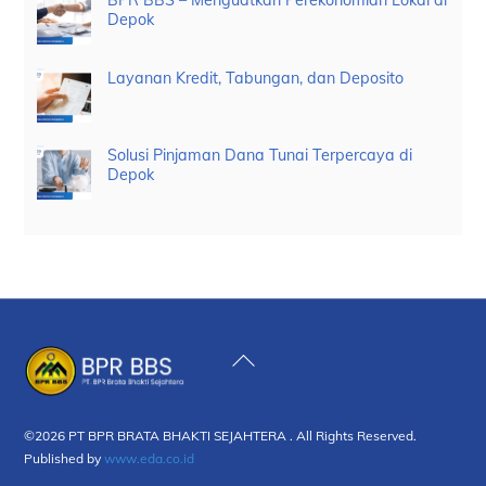
BPR BBS – Menguatkan Perekonomian Lokal di
Depok
Layanan Kredit, Tabungan, dan Deposito
Solusi Pinjaman Dana Tunai Terpercaya di
Depok
Back
To
Top
©2026 PT BPR BRATA BHAKTI SEJAHTERA . All Rights Reserved.
Published by
www.eda.co.id