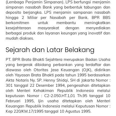
(Lembaga Penjamin Simpanan). LPS berfungsi menjamin
simpanan nasabah Bank yang berbentuk tabungan dan
deposito berjangka. LPS menjamin sampanan nasabah
hingga 2 Miliar per Nasabah per Bank. BPR BBS
berkomitmen untuk membantu meningkatkan
kesejahteraan masyarakat dengan menyediakan
berbagai produk dan layanan keungan yang inovatif dan
mudah diakses.
Sejarah dan Latar Belakang
PT. BPR Brata Bhakti Sejahtera merupakan Badan Usaha
yang bergerak dibidang perbankan yang terdaftar dan
diawaso oleh Otoritas Jasa Keuangan (OJK), didirikan
oleh Yayasan Brata Bhakti pada tahun 1995 berdasarkan
Akta Notaris Ny. SP. Henny Shidqi, SH di Jakarta Nomor :
301 tanggal 22 Desember 1994, pengesahan ditetapkan
oleh Menteri Kehakiman Republik Indonesia melalui
keputusan Nomor : C2-2.050.HT.1,01 Th.95 tanggal 10
Februari 1995, Ijin usaha ditetapkan oleh Menteri
Keuangan Republik Indonesia melalui Keputusan Nomor :
Kep 220/KM.17/1995 tanggal 10 Agustus 1995.