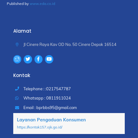
Published by
www.eda.co.id
Alamat
Jl Cinere Raya Kav OD No. 50 Cinere Depok 16514
Kontak
Telephone : :0217547787
Whatsapp : 0811911024
Email : bprbbs95@gmail.com
Layanan Pengaduan Konsumen
https://kontak157.ojk.go.id/